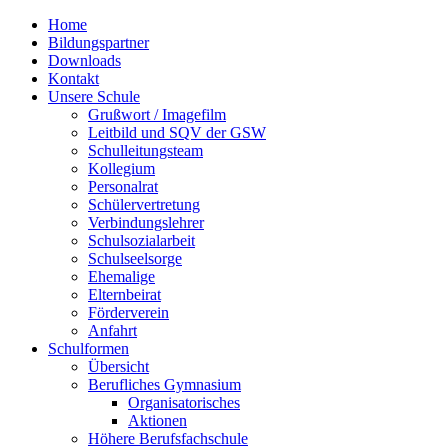
Home
Bildungspartner
Downloads
Kontakt
Unsere Schule
Grußwort / Imagefilm
Leitbild und SQV der GSW
Schulleitungsteam
Kollegium
Personalrat
Schülervertretung
Verbindungslehrer
Schulsozialarbeit
Schulseelsorge
Ehemalige
Elternbeirat
Förderverein
Anfahrt
Schulformen
Übersicht
Berufliches Gymnasium
Organisatorisches
Aktionen
Höhere Berufsfachschule