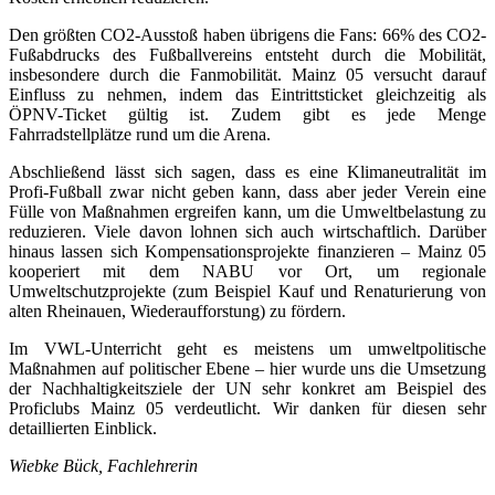
Den größten CO2-Ausstoß haben übrigens die Fans: 66% des CO2-
Fußabdrucks des Fußballvereins entsteht durch die Mobilität,
insbesondere durch die Fanmobilität. Mainz 05 versucht darauf
Einfluss zu nehmen, indem das Eintrittsticket gleichzeitig als
ÖPNV-Ticket gültig ist. Zudem gibt es jede Menge
Fahrradstellplätze rund um die Arena.
Abschließend lässt sich sagen, dass es eine Klimaneutralität im
Profi-Fußball zwar nicht geben kann, dass aber jeder Verein eine
Fülle von Maßnahmen ergreifen kann, um die Umweltbelastung zu
reduzieren. Viele davon lohnen sich auch wirtschaftlich. Darüber
hinaus lassen sich Kompensationsprojekte finanzieren – Mainz 05
kooperiert mit dem NABU vor Ort, um regionale
Umweltschutzprojekte (zum Beispiel Kauf und Renaturierung von
alten Rheinauen, Wiederaufforstung) zu fördern.
Im VWL-Unterricht geht es meistens um umweltpolitische
Maßnahmen auf politischer Ebene – hier wurde uns die Umsetzung
der Nachhaltigkeitsziele der UN sehr konkret am Beispiel des
Proficlubs Mainz 05 verdeutlicht. Wir danken für diesen sehr
detaillierten Einblick.
Wiebke Bück, Fachlehrerin