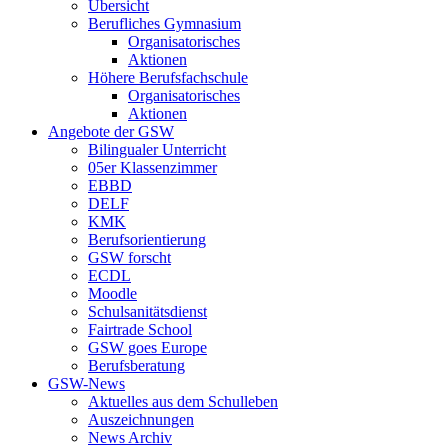
Übersicht
Berufliches Gymnasium
Organisatorisches
Aktionen
Höhere Berufsfachschule
Organisatorisches
Aktionen
Angebote der GSW
Bilingualer Unterricht
05er Klassenzimmer
EBBD
DELF
KMK
Berufsorientierung
GSW forscht
ECDL
Moodle
Schulsanitätsdienst
Fairtrade School
GSW goes Europe
Berufsberatung
GSW-News
Aktuelles aus dem Schulleben
Auszeichnungen
News Archiv