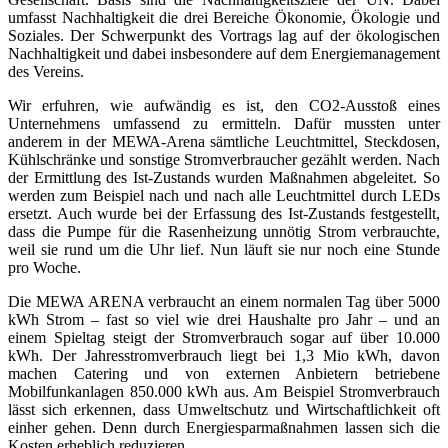
umfasst Nachhaltigkeit die drei Bereiche Ökonomie, Ökologie und
Soziales. Der Schwerpunkt des Vortrags lag auf der ökologischen
Nachhaltigkeit und dabei insbesondere auf dem Energiemanagement
des Vereins.
Wir erfuhren, wie aufwändig es ist, den CO2-Ausstoß eines
Unternehmens umfassend zu ermitteln. Dafür mussten unter
anderem in der MEWA-Arena sämtliche Leuchtmittel, Steckdosen,
Kühlschränke und sonstige Stromverbraucher gezählt werden. Nach
der Ermittlung des Ist-Zustands wurden Maßnahmen abgeleitet. So
werden zum Beispiel nach und nach alle Leuchtmittel durch LEDs
ersetzt. Auch wurde bei der Erfassung des Ist-Zustands festgestellt,
dass die Pumpe für die Rasenheizung unnötig Strom verbrauchte,
weil sie rund um die Uhr lief. Nun läuft sie nur noch eine Stunde
pro Woche.
Die MEWA ARENA verbraucht an einem normalen Tag über 5000
kWh Strom – fast so viel wie drei Haushalte pro Jahr – und an
einem Spieltag steigt der Stromverbrauch sogar auf über 10.000
kWh. Der Jahresstromverbrauch liegt bei 1,3 Mio kWh, davon
machen Catering und von externen Anbietern betriebene
Mobilfunkanlagen 850.000 kWh aus. Am Beispiel Stromverbrauch
lässt sich erkennen, dass Umweltschutz und Wirtschaftlichkeit oft
einher gehen. Denn durch Energiesparmaßnahmen lassen sich die
Kosten erheblich reduzieren.