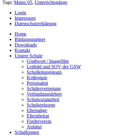
Tags:
Mainz 05
,
Unterrichtsgänge
Login
Impressum
Datenschutzerklärung
Home
Bildungspartner
Downloads
Kontakt
Unsere Schule
Grußwort / Imagefilm
Leitbild und SQV der GSW
Schulleitungsteam
Kollegium
Personalrat
Schülervertretung
Verbindungslehrer
Schulsozialarbeit
Schulseelsorge
Ehemalige
Elternbeirat
Förderverein
Anfahrt
Schulformen