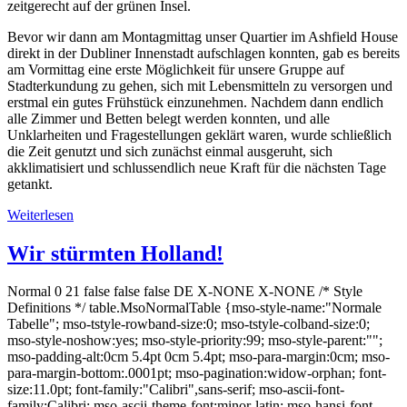
zeitgerecht auf der grünen Insel.
Bevor wir dann am Montagmittag unser Quartier im Ashfield House
direkt in der Dubliner Innenstadt aufschlagen konnten, gab es bereits
am Vormittag eine erste Möglichkeit für unsere Gruppe auf
Stadterkundung zu gehen, sich mit Lebensmitteln zu versorgen und
erstmal ein gutes Frühstück einzunehmen. Nachdem dann endlich
alle Zimmer und Betten belegt werden konnten, und alle
Unklarheiten und Fragestellungen geklärt waren, wurde schließlich
die Zeit genutzt und sich zunächst einmal ausgeruht, sich
akklimatisiert und schlussendlich neue Kraft für die nächsten Tage
getankt.
Weiterlesen
Wir stürmten Holland!
Normal 0 21 false false false DE X-NONE X-NONE /* Style
Definitions */ table.MsoNormalTable {mso-style-name:"Normale
Tabelle"; mso-tstyle-rowband-size:0; mso-tstyle-colband-size:0;
mso-style-noshow:yes; mso-style-priority:99; mso-style-parent:"";
mso-padding-alt:0cm 5.4pt 0cm 5.4pt; mso-para-margin:0cm; mso-
para-margin-bottom:.0001pt; mso-pagination:widow-orphan; font-
size:11.0pt; font-family:"Calibri",sans-serif; mso-ascii-font-
family:Calibri; mso-ascii-theme-font:minor-latin; mso-hansi-font-