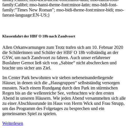
family:Calibri; mso-hansi-theme-font:minor-latin; mso-bidi-font-
family:"Times New Roman"; mso-bidi-theme-font:minor-bidi; mso-
fareast-language:EN-US;}
Klassenfahrt der HBF O 18b nach Zandvoort
Allen Orkanwarnungen zum Trotz trafen sich am 10. Februar 2020
die Schülerinnen und Schüler der HBF O 18b vollständig an der
GSW, um nach Zandvoort zu fahren. Auch unser erfahrener
Busfahrer Gernot ließ sich von „Sabine“ nicht abschrecken und
brachte uns sicher ans Ziel.
Im Center Park bewohnten wir sieben nebeneinanderliegende
Häuser, in denen sich die „Hausgruppen“ selbstständig versorgen
mussten. Nach einem Rundgang durch den Park im stürmischen
Regen bis an die wellenreiche See, verbrachten wir den ersten
Abend in unseren Häusern. Wie jeden Abend versammelten sich alle
zu einer Abschlussrunde im Haus von Herrn Wick und Frau Strupp,
um das Programm des Folgetages zu besprechen und ein
gemeinsames Spiel zu spielen.
Weiterlesen