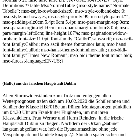
Definitions */ table.MsoNormalTable {mso-style-name:"Normale
Tabelle"; mso-tstyle-rowband-size:0; mso-tstyle-colband-size:0;
mso-style-noshow:yes; mso-style-priority:99; mso-style-parent:"";
mso-padding-alt:0cm 5.4pt 0cm 5.4pt; mso-para-margin-top:0cm;
mso-para-margin-right:0cm; mso-para-margin-bottom:8.0pt; mso-
para-margin-left:0cm; line-height:107%; mso-pagination:widow-
orphan; font-size:11.0pt; font-family:"Calibri",sans-serif; mso-ascii-
font-family:Calibri; mso-ascii-theme-font:minor-latin; mso-hansi-
font-family:Calibri; mso-hansi-theme-font:minor-latin; mso-bidi-
font-family:"Times New Roman"; mso-bidi-theme-font:minor-bidi;
mso-fareast-language:EN-US;}
(Hallo) aus der irischen Hauptstadt Dublin
Allen Sturmwiderständen zum Trotz und entgegen allen
Wetterprognosen trafen sich am 10.02.2020 die Schülerinnen und
Schüler der Klasse HBF018c am frühen Montagmorgen pünktlich
um 04.30 Uhr am Frankfurter Flughafen, um mit ihren
Klassenleitern, Frau Werner und Herrn Reinders, in die irische
Hauptstadt Dublin zu fliegen. Nachdem der Orkan „Sabine“
langsam abgeflaut war, hob die Ryanairmaschine ohne jede
Verspätung ab und landete knapp 2,5 Stunden später sicher und