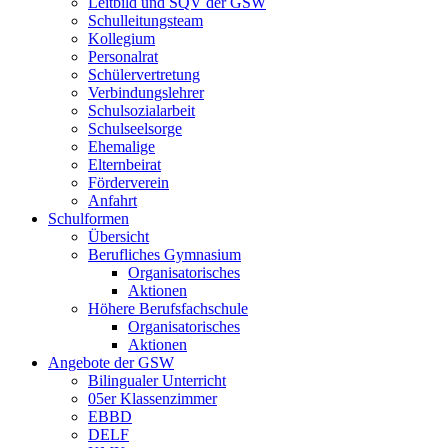
Leitbild und SQV der GSW
Schulleitungsteam
Kollegium
Personalrat
Schülervertretung
Verbindungslehrer
Schulsozialarbeit
Schulseelsorge
Ehemalige
Elternbeirat
Förderverein
Anfahrt
Schulformen
Übersicht
Berufliches Gymnasium
Organisatorisches
Aktionen
Höhere Berufsfachschule
Organisatorisches
Aktionen
Angebote der GSW
Bilingualer Unterricht
05er Klassenzimmer
EBBD
DELF