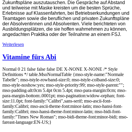
Zukunftspläne auszutauschen. Die Gespräche auf Abstand
und teilweise mit Maske kreisten um die besten Sprüche,
Erlebnisse auf Klassenfahrten, bei Betriebserkundungen und
Teamtagen sowie die beruflichen und privaten Zukunftspläne
der Absolventinnen und Absolventen. Viele berichteten von
Ausbildungsplätzen, die sie hoffen wahrnehmen zu können,
angedachten Praktika oder der Teilnahme an einem FSJ.
Weiterlesen
Vitamine fürs Abi
Normal 0 21 false false false DE X-NONE X-NONE /* Style
Definitions */ table.MsoNormalTable {mso-style-name:"Normale
Tabelle"; mso-tstyle-rowband-size:0; mso-tstyle-colband-size:0;
mso-style-noshow:yes; mso-style-priority:99; mso-style-parent:"";
mso-padding-alt:0cm 5.4pt 0cm 5.4pt; mso-para-margin:0cm; mso-
para-margin-bottom:.0001pt; mso-pagination:widow-orphan; font-
size:11.0pt; font-family:"Calibri",sans-serif; mso-ascii-font-
family:Calibri; mso-ascii-theme-font:minor-latin; mso-hansi-font-
family:Calibri; mso-hansi-theme-font:minor-latin; mso-bidi-font-
family:"Times New Roman"; mso-bidi-theme-font:minor-bidi; mso-
fareast-language:EN-US;}