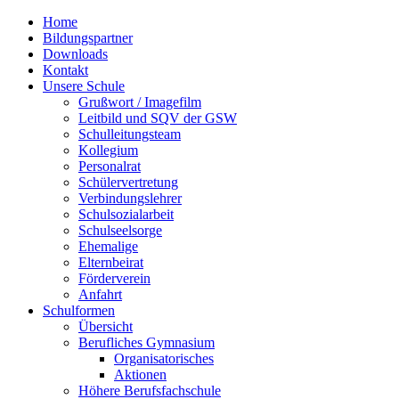
Home
Bildungspartner
Downloads
Kontakt
Unsere Schule
Grußwort / Imagefilm
Leitbild und SQV der GSW
Schulleitungsteam
Kollegium
Personalrat
Schülervertretung
Verbindungslehrer
Schulsozialarbeit
Schulseelsorge
Ehemalige
Elternbeirat
Förderverein
Anfahrt
Schulformen
Übersicht
Berufliches Gymnasium
Organisatorisches
Aktionen
Höhere Berufsfachschule