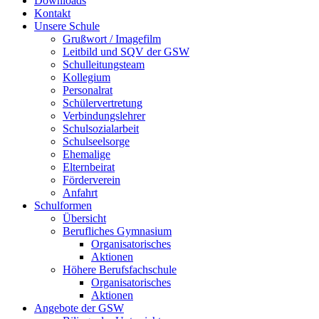
Downloads
Kontakt
Unsere Schule
Grußwort / Imagefilm
Leitbild und SQV der GSW
Schulleitungsteam
Kollegium
Personalrat
Schülervertretung
Verbindungslehrer
Schulsozialarbeit
Schulseelsorge
Ehemalige
Elternbeirat
Förderverein
Anfahrt
Schulformen
Übersicht
Berufliches Gymnasium
Organisatorisches
Aktionen
Höhere Berufsfachschule
Organisatorisches
Aktionen
Angebote der GSW