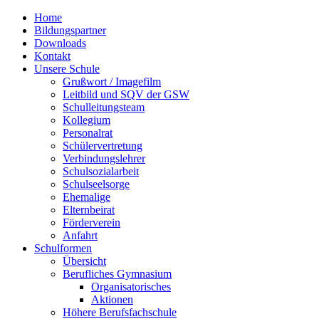
Home
Bildungspartner
Downloads
Kontakt
Unsere Schule
Grußwort / Imagefilm
Leitbild und SQV der GSW
Schulleitungsteam
Kollegium
Personalrat
Schülervertretung
Verbindungslehrer
Schulsozialarbeit
Schulseelsorge
Ehemalige
Elternbeirat
Förderverein
Anfahrt
Schulformen
Übersicht
Berufliches Gymnasium
Organisatorisches
Aktionen
Höhere Berufsfachschule