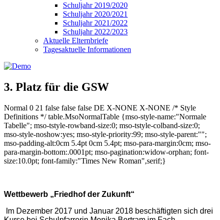
Schuljahr 2019/2020
Schuljahr 2020/2021
Schuljahr 2021/2022
Schuljahr 2022/2023
Aktuelle Elternbriefe
Tagesaktuelle Informationen
3. Platz für die GSW
Normal 0 21 false false false DE X-NONE X-NONE /* Style
Definitions */ table.MsoNormalTable {mso-style-name:"Normale
Tabelle"; mso-tstyle-rowband-size:0; mso-tstyle-colband-size:0;
mso-style-noshow:yes; mso-style-priority:99; mso-style-parent:"";
mso-padding-alt:0cm 5.4pt 0cm 5.4pt; mso-para-margin:0cm; mso-
para-margin-bottom:.0001pt; mso-pagination:widow-orphan; font-
size:10.0pt; font-family:"Times New Roman",serif;}
Wettbewerb „Friedhof der Zukunft“
Im Dezember 2017 und Januar 2018 beschäftigten sich drei
Kurse bei Schulpfarrerin Monika Bertram im Fach