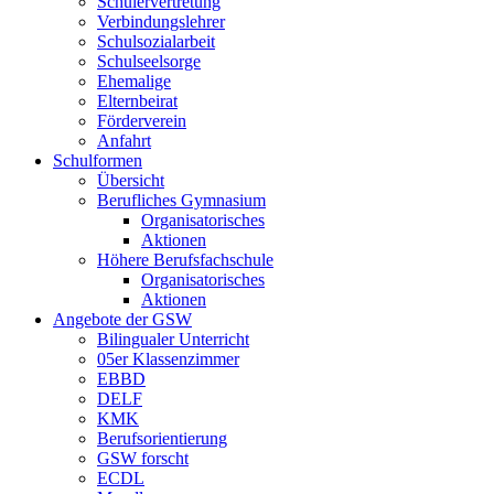
Schülervertretung
Verbindungslehrer
Schulsozialarbeit
Schulseelsorge
Ehemalige
Elternbeirat
Förderverein
Anfahrt
Schulformen
Übersicht
Berufliches Gymnasium
Organisatorisches
Aktionen
Höhere Berufsfachschule
Organisatorisches
Aktionen
Angebote der GSW
Bilingualer Unterricht
05er Klassenzimmer
EBBD
DELF
KMK
Berufsorientierung
GSW forscht
ECDL