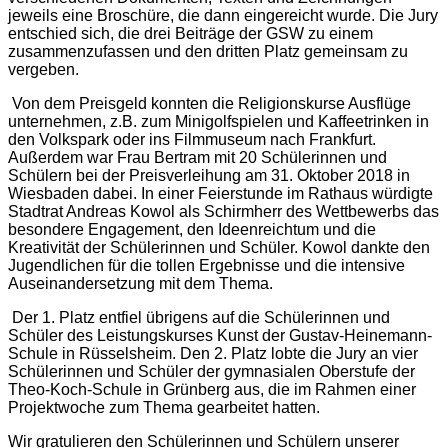
jeweils eine Broschüre, die dann eingereicht wurde. Die Jury
entschied sich, die drei Beiträge der GSW zu einem
zusammenzufassen und den dritten Platz gemeinsam zu
vergeben.
Von dem Preisgeld konnten die Religionskurse Ausflüge
unternehmen, z.B. zum Minigolfspielen und Kaffeetrinken in
den Volkspark oder ins Filmmuseum nach Frankfurt.
Außerdem war Frau Bertram mit 20 Schülerinnen und
Schülern bei der Preisverleihung am 31. Oktober 2018 in
Wiesbaden dabei. In einer Feierstunde im Rathaus würdigte
Stadtrat Andreas Kowol als Schirmherr des Wettbewerbs das
besondere Engagement, den Ideenreichtum und die
Kreativität der Schülerinnen und Schüler. Kowol dankte den
Jugendlichen für die tollen Ergebnisse und die intensive
Auseinandersetzung mit dem Thema.
Der 1. Platz entfiel übrigens auf die Schülerinnen und
Schüler des Leistungskurses Kunst der Gustav-Heinemann-
Schule in Rüsselsheim. Den 2. Platz lobte die Jury an vier
Schülerinnen und Schüler der gymnasialen Oberstufe der
Theo-Koch-Schule in Grünberg aus, die im Rahmen einer
Projektwoche zum Thema gearbeitet hatten.
Wir gratulieren den Schülerinnen und Schülern unserer