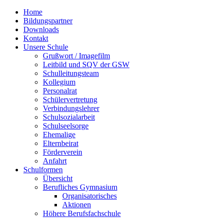
Home
Bildungspartner
Downloads
Kontakt
Unsere Schule
Grußwort / Imagefilm
Leitbild und SQV der GSW
Schulleitungsteam
Kollegium
Personalrat
Schülervertretung
Verbindungslehrer
Schulsozialarbeit
Schulseelsorge
Ehemalige
Elternbeirat
Förderverein
Anfahrt
Schulformen
Übersicht
Berufliches Gymnasium
Organisatorisches
Aktionen
Höhere Berufsfachschule