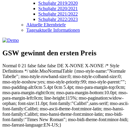
Schuljahr 2019/2020
Schuljahr 2020/2021
Schuljahr 2021/2022
Schuljahr 2022/2023
Aktuelle Elternbriefe
Tagesaktuelle Informationen
GSW gewinnt den ersten Preis
Normal 0 21 false false false DE X-NONE X-NONE /* Style
Definitions */ table.MsoNormalTable {mso-style-name:"Normale
Tabelle"; mso-tstyle-rowband-size:0; mso-tstyle-colband-size:0;
mso-style-noshow:yes; mso-style-priority:99; mso-style-parent:"";
mso-padding-alt:0cm 5.4pt 0cm 5.4pt; mso-para-margin-top:0cm;
mso-para-margin-right:0cm; mso-para-margin-bottom:10.0pt; mso-
para-margin-left:0cm; line-height:115%; mso-pagination:widow-
orphan; font-size:11.0pt; font-family:"Calibri",sans-serif; mso-ascii-
font-family:Calibri; mso-ascii-theme-font:minor-latin; mso-hansi-
font-family:Calibri; mso-hansi-theme-font:minor-latin; mso-bidi-
font-family:"Times New Roman"; mso-bidi-theme-font:minor-bidi;
mso-fareast-language:EN-US;}