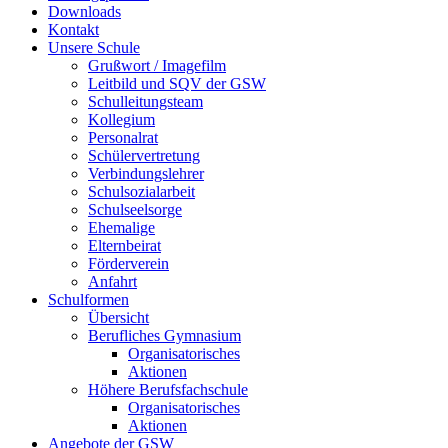
Downloads
Kontakt
Unsere Schule
Grußwort / Imagefilm
Leitbild und SQV der GSW
Schulleitungsteam
Kollegium
Personalrat
Schülervertretung
Verbindungslehrer
Schulsozialarbeit
Schulseelsorge
Ehemalige
Elternbeirat
Förderverein
Anfahrt
Schulformen
Übersicht
Berufliches Gymnasium
Organisatorisches
Aktionen
Höhere Berufsfachschule
Organisatorisches
Aktionen
Angebote der GSW