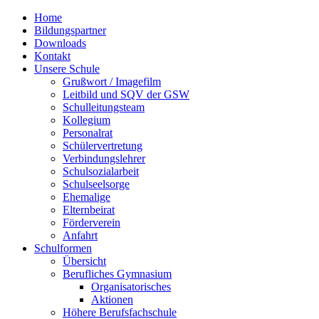
Home
Bildungspartner
Downloads
Kontakt
Unsere Schule
Grußwort / Imagefilm
Leitbild und SQV der GSW
Schulleitungsteam
Kollegium
Personalrat
Schülervertretung
Verbindungslehrer
Schulsozialarbeit
Schulseelsorge
Ehemalige
Elternbeirat
Förderverein
Anfahrt
Schulformen
Übersicht
Berufliches Gymnasium
Organisatorisches
Aktionen
Höhere Berufsfachschule