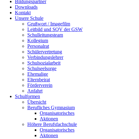
Bildungspartner
Downloads
Kontakt
Unsere Schule
Grußwort / Imagefilm
Leitbild und SQV der GSW
Schulleitungsteam
Kollegium
Personalrat
Schülervertretung
Verbindungslehrer
Schulsozialarbeit
Schulseelsorge
Ehemalige
Elternbeirat
Förderverein
Anfahrt
Schulformen
Übersicht
Berufliches Gymnasium
Organisatorisches
Aktionen
Höhere Berufsfachschule
Organisatorisches
Aktionen