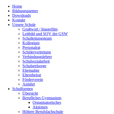
Home
Bildungspartner
Downloads
Kontakt
Unsere Schule
Grußwort / Imagefilm
Leitbild und SQV der GSW
Schulleitungsteam
Kollegium
Personalrat
Schülervertretung
Verbindungslehrer
Schulsozialarbeit
Schulseelsorge
Ehemalige
Elternbeirat
Förderverein
Anfahrt
Schulformen
Übersicht
Berufliches Gymnasium
Organisatorisches
Aktionen
Höhere Berufsfachschule