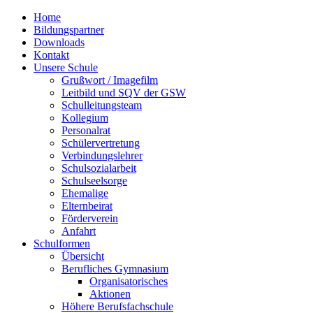
Home
Bildungspartner
Downloads
Kontakt
Unsere Schule
Grußwort / Imagefilm
Leitbild und SQV der GSW
Schulleitungsteam
Kollegium
Personalrat
Schülervertretung
Verbindungslehrer
Schulsozialarbeit
Schulseelsorge
Ehemalige
Elternbeirat
Förderverein
Anfahrt
Schulformen
Übersicht
Berufliches Gymnasium
Organisatorisches
Aktionen
Höhere Berufsfachschule