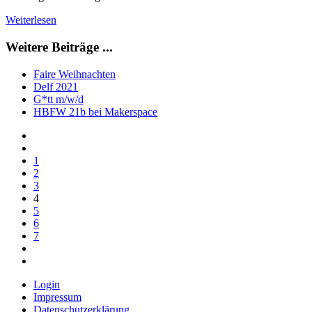
Weiterlesen
Weitere Beiträge ...
Faire Weihnachten
Delf 2021
G*tt m/w/d
HBFW 21b bei Makerspace
1
2
3
4
5
6
7
Login
Impressum
Datenschutzerklärung