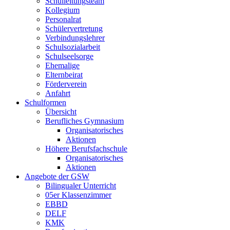
Schulleitungsteam
Kollegium
Personalrat
Schülervertretung
Verbindungslehrer
Schulsozialarbeit
Schulseelsorge
Ehemalige
Elternbeirat
Förderverein
Anfahrt
Schulformen
Übersicht
Berufliches Gymnasium
Organisatorisches
Aktionen
Höhere Berufsfachschule
Organisatorisches
Aktionen
Angebote der GSW
Bilingualer Unterricht
05er Klassenzimmer
EBBD
DELF
KMK