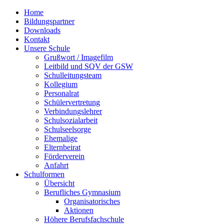
Home
Bildungspartner
Downloads
Kontakt
Unsere Schule
Grußwort / Imagefilm
Leitbild und SQV der GSW
Schulleitungsteam
Kollegium
Personalrat
Schülervertretung
Verbindungslehrer
Schulsozialarbeit
Schulseelsorge
Ehemalige
Elternbeirat
Förderverein
Anfahrt
Schulformen
Übersicht
Berufliches Gymnasium
Organisatorisches
Aktionen
Höhere Berufsfachschule