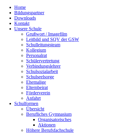
Home
Bildungspartner
Downloads
Kontakt
Unsere Schule
Grußwort / Imagefilm
Leitbild und SQV der GSW
Schulleitungsteam
Kollegium
Personalrat
Schülervertretung
Verbindungslehrer
Schulsozialarbeit
Schulseelsorge
Ehemalige
Elternbeirat
Förderverein
Anfahrt
Schulformen
Übersicht
Berufliches Gymnasium
Organisatorisches
Aktionen
Höhere Berufsfachschule