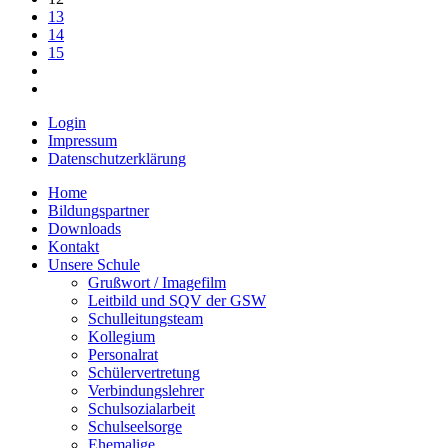
13
14
15
Login
Impressum
Datenschutzerklärung
Home
Bildungspartner
Downloads
Kontakt
Unsere Schule
Grußwort / Imagefilm
Leitbild und SQV der GSW
Schulleitungsteam
Kollegium
Personalrat
Schülervertretung
Verbindungslehrer
Schulsozialarbeit
Schulseelsorge
Ehemalige