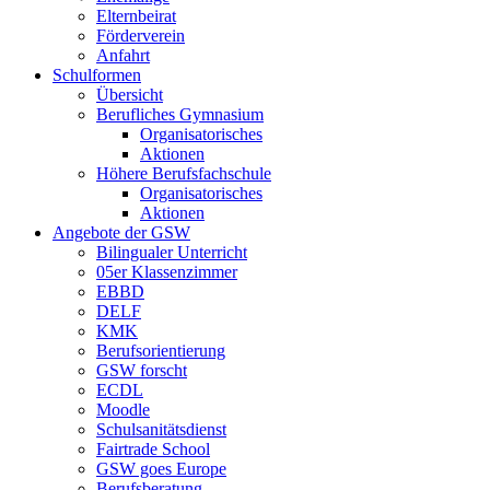
Elternbeirat
Förderverein
Anfahrt
Schulformen
Übersicht
Berufliches Gymnasium
Organisatorisches
Aktionen
Höhere Berufsfachschule
Organisatorisches
Aktionen
Angebote der GSW
Bilingualer Unterricht
05er Klassenzimmer
EBBD
DELF
KMK
Berufsorientierung
GSW forscht
ECDL
Moodle
Schulsanitätsdienst
Fairtrade School
GSW goes Europe
Berufsberatung